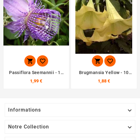




Passiflora Seemannii - 10
Brugmansia Yellow - 10
Graines
Graines
1,99 €
1,88 €
Informations

Notre Collection
