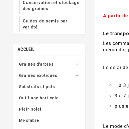
Conservation et stockage
des graines
A partir de
Guides de semis par
variété
Le transp
Les comman
ACCUEIL
mercredis, 

Graines d'arbres
Le délai de

Graines exotiques
1 à 3 
Substrats et pots
3 à 7 
Outillage horticole
plusie
Plein soleil
Mi-ombre
Le mode d'e