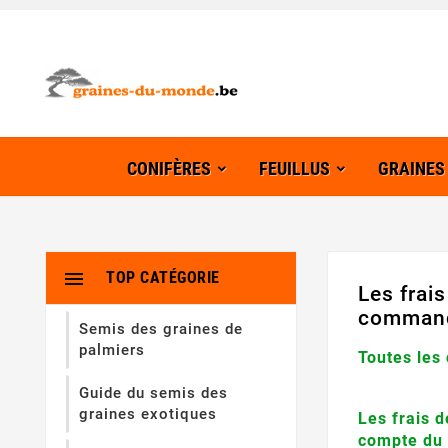
CONIFÈRES
FEUILLUS
GRAINES

TOP CATÉGORIE
Les frai
comman
Semis des graines de
palmiers
Toutes les
Guide du semis des
graines exotiques
Les frais 
compte du 