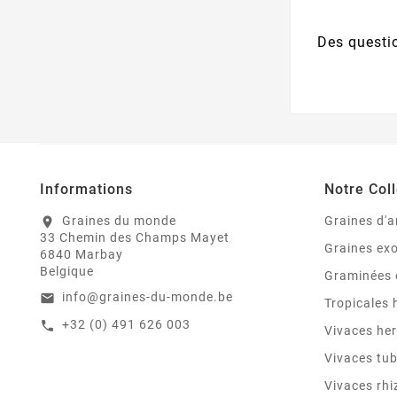
Des questi
Informations
Notre Coll
Graines du monde
Graines d'a
location_on
33 Chemin des Champs Mayet
Graines ex
6840 Marbay
Belgique
Graminées 
info@graines-du-monde.be
email
Tropicales
+32 (0) 491 626 003
call
Vivaces he
Vivaces tu
Vivaces rh