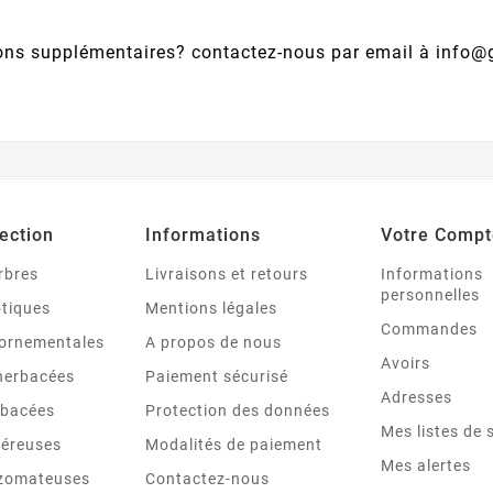
ons supplémentaires? contactez-nous par email à info
ection
Informations
Votre Compt
rbres
Livraisons et retours
Informations
personnelles
otiques
Mentions légales
Commandes
ornementales
A propos de nous
Avoirs
 herbacées
Paiement sécurisé
Adresses
rbacées
Protection des données
Mes listes de 
béreuses
Modalités de paiement
Mes alertes
izomateuses
Contactez-nous