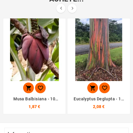






Musa Balbisiana - 10
Eucalyptus Deglupta - 10
Graines
Graines
1,87 €
2,08 €