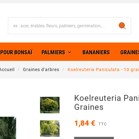
 POUR BONSAÏ
PALMIERS
BANANIERS
GRAINE
Accueil
Graines d'arbres
Koelreuteria Paniculata - 10 gra
Koelreuteria Pani
Graines
1,84 €
TTC