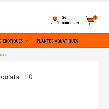
Se
0
connecter
S EXOTIQUES
PLANTES AQUATIQUES
ines
culata - 10