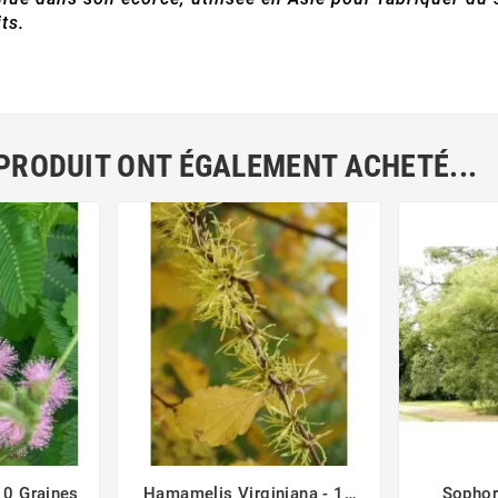
ts.
 PRODUIT ONT ÉGALEMENT ACHETÉ...
10 Graines
Hamamelis Virginiana - 10
Sophor