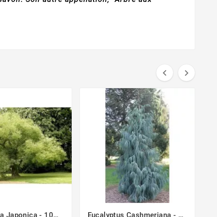


a Japonica - 10
Eucalyptus Cashmeriana - 10