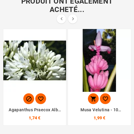
PRODUIT ONT ÉGALEMENT
ACHETÉ...






Agapanthus Praecox Alba
Musa Velutina - 10
- 10 Graines
Graines
1,74 €
1,99 €