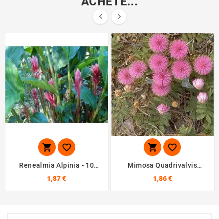
ACHETÉ...






Renealmia Alpinia - 10
Mimosa Quadrivalvis
Graines
Nutallii - 10 Graines
1,87 €
1,86 €