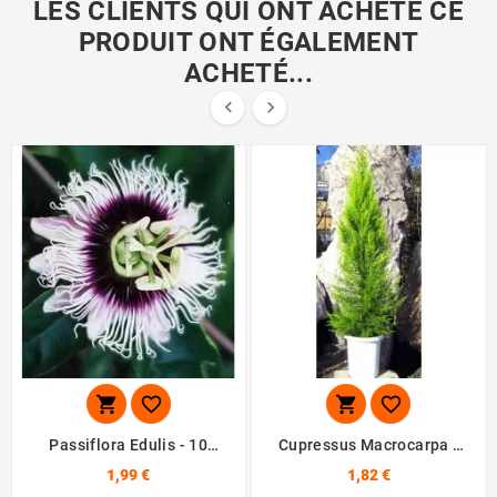
LES CLIENTS QUI ONT ACHETÉ CE
PRODUIT ONT ÉGALEMENT
ACHETÉ...






Passiflora Edulis - 10
Cupressus Macrocarpa -
Graines
10 Graines
1,99 €
1,82 €