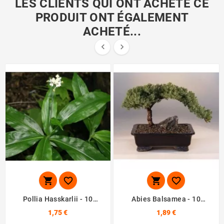
LES CLIENTS QUI ONT ACHETÉ CE
PRODUIT ONT ÉGALEMENT
ACHETÉ...






Pollia Hasskarlii - 10
Abies Balsamea - 10
Graines
Graines
1,75 €
1,89 €