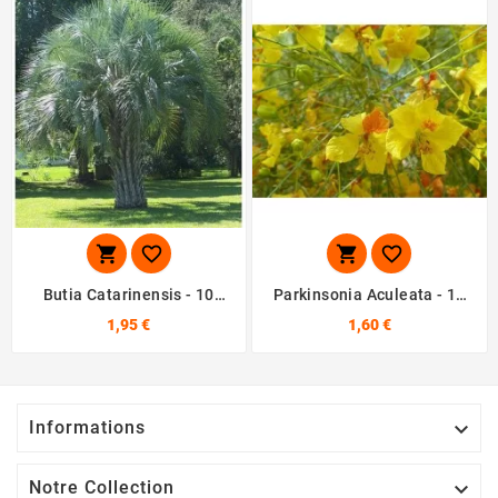




Butia Catarinensis - 10
Parkinsonia Aculeata - 10
Graines
Graines
1,95 €
1,60 €
Informations

Notre Collection
