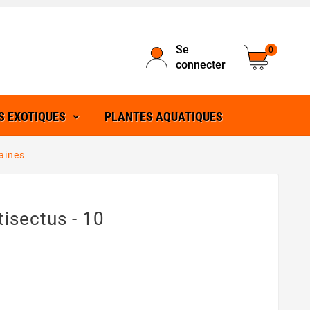
Se
0
connecter
S EXOTIQUES
PLANTES AQUATIQUES
aines
isectus - 10