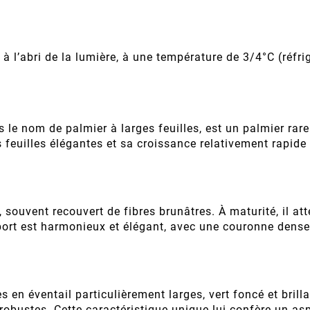
à l’abri de la lumière, à une température de 3/4°C (réfri
 le nom de palmier à larges feuilles, est un palmier rare
 feuilles élégantes et sa croissance relativement rapid
souvent recouvert de fibres brunâtres. À maturité, il att
 port est harmonieux et élégant, avec une couronne dens
en éventail particulièrement larges, vert foncé et brill
robustes. Cette caractéristique unique lui confère un aspe