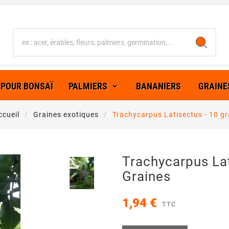
 POUR BONSAÏ
PALMIERS
BANANIERS
GRAINE
ccueil
Graines exotiques
Trachycarpus Latisectus - 10 gr
Trachycarpus Lat
Graines
1,94 €
TTC