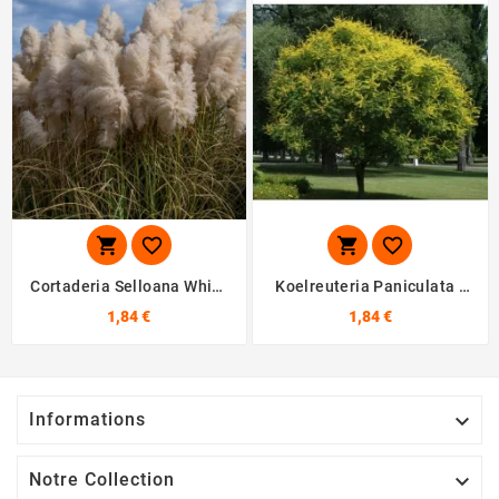




Cortaderia Selloana White
Koelreuteria Paniculata -
- 10 Graines
10 Graines
1,84 €
1,84 €
Informations

Notre Collection
