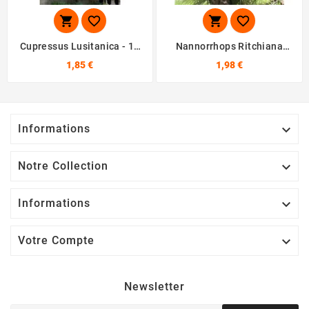




Cupressus Lusitanica - 10
Nannorrhops Ritchiana
Graines
Green - 10 Graines
1,85 €
1,98 €
Informations

Notre Collection

Informations

Votre Compte

Newsletter