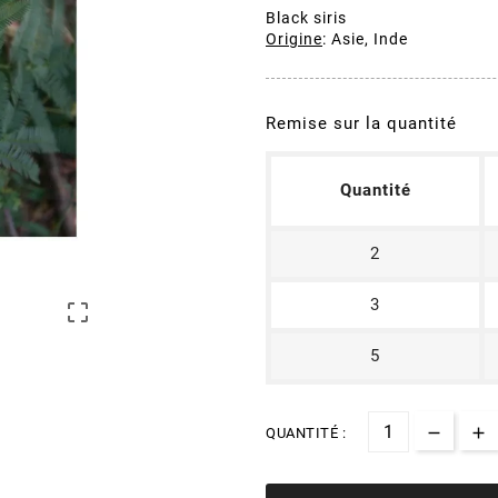
Black siris
Origine
: Asie, Inde
Remise sur la quantité
Quantité
2
3

5
QUANTITÉ :