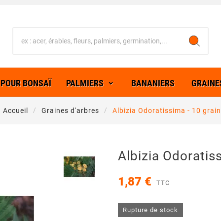
 POUR BONSAÏ
PALMIERS
BANANIERS
GRAINE
Accueil
Graines d'arbres
Albizia Odoratissima - 10 grai
Albizia Odoratis
1,87 €
TTC
Rupture de stock