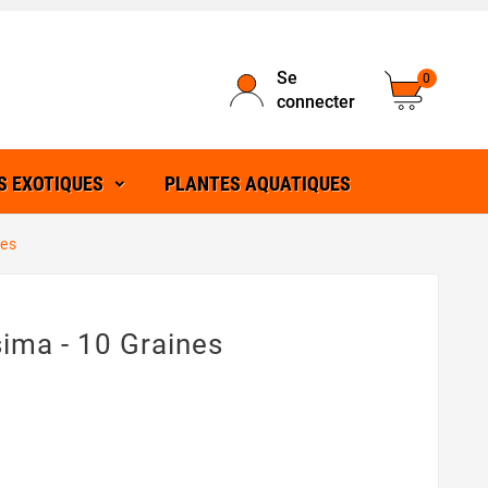
Se
0
connecter
S EXOTIQUES
PLANTES AQUATIQUES
nes
sima - 10 Graines