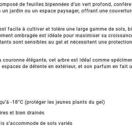
omposé de feuilles bipennées d’un vert profond, confère u
s un jardin ou un espace paysager, offrant une couvertu
st facile à cultiver et tolère une large gamme de sols, bi
rement ombragée est idéale pour maximiser sa croissance e
plants sont sensibles au gel et nécessitent une protectio
a couronne élégante, cet arbre est idéal comme spécimen
 espaces de détente en extérieur, et son parfum en fait 
u’à -18°C (protéger les jeunes plants du gel)
res et bien drainés
mais s’accommode de sols variés