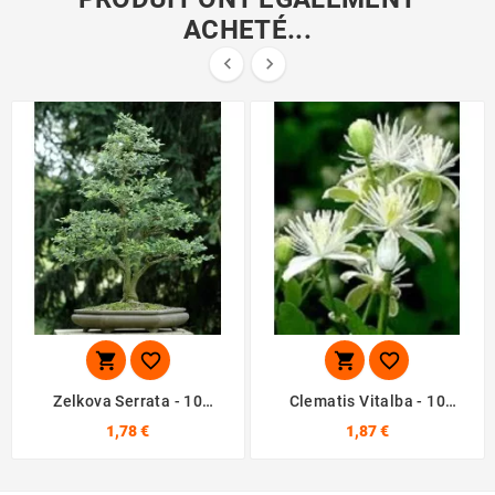
ACHETÉ...






Zelkova Serrata - 10
Clematis Vitalba - 10
Graines
Graines
1,78 €
1,87 €