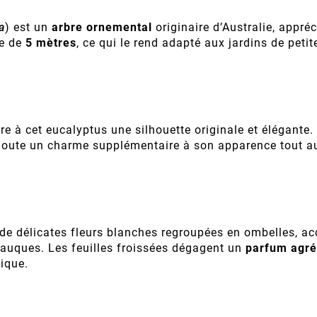
a
) est un
arbre ornemental
originaire d’Australie, appréc
te de
5 mètres
, ce qui le rend adapté aux jardins de petit
fère à cet eucalyptus une silhouette originale et élégant
ajoute un charme supplémentaire à son apparence tout au
t de délicates fleurs blanches regroupées en ombelles, 
lauques. Les feuilles froissées dégagent un
parfum agré
ique.