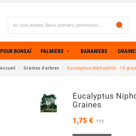
 POUR BONSAÏ
PALMIERS
BANANIERS
GRAINE
Accueil
Graines d'arbres
Eucalyptus Niphophila - 10 gra
Eucalyptus Nipho
Graines
1,75 €
TTC