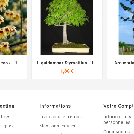
ecox - 10
Liquidambar Styraciflua - 10
Araucaria





Graines
1,86 €
ection
Informations
Votre Compt
rbres
Livraisons et retours
Informations
personnelles
otiques
Mentions légales
Commandes