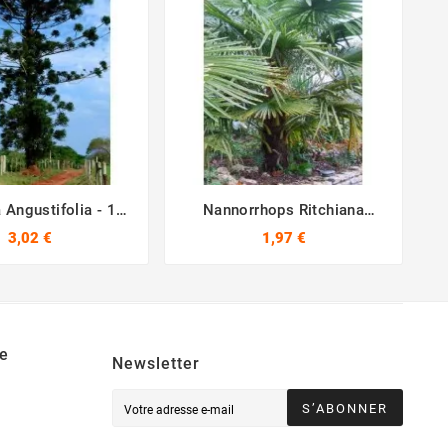
 Angustifolia - 10
Nannorrhops Ritchiana





Graines
Kashmir - 10 Graines
3,02 €
1,97 €
e
Newsletter
S’ABONNER