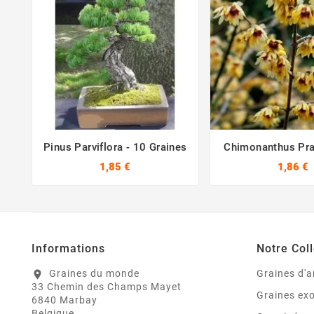
Pinus Parviflora - 10 Graines
Chimonanthus Pra





Graines
1,85 €
1,86 €
Informations
Notre Coll
Graines du monde
Graines d'a
location_on
33 Chemin des Champs Mayet
Graines ex
6840 Marbay
Belgique