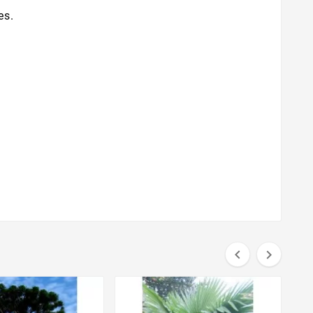
es.

