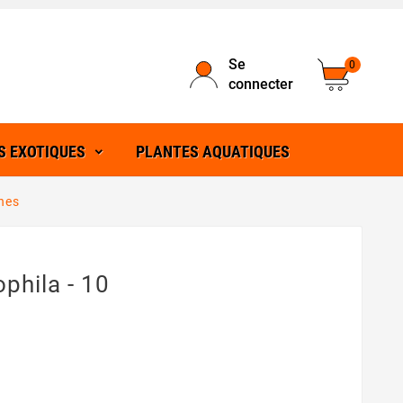
Se
0
connecter
S EXOTIQUES
PLANTES AQUATIQUES
ines
phila - 10