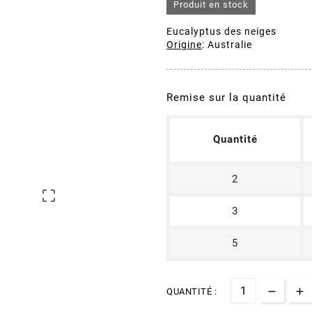
Produit en stock
Eucalyptus des neiges
Origine
: Australie
Remise sur la quantité
Quantité
2

3
5
QUANTITÉ :