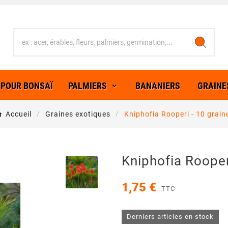
 POUR BONSAÏ
PALMIERS
BANANIERS
GRAINE
Accueil
Graines exotiques
Kniphofia Rooperi - 10 grain
Kniphofia Rooper
1,75 €
TTC
Derniers articles en stock