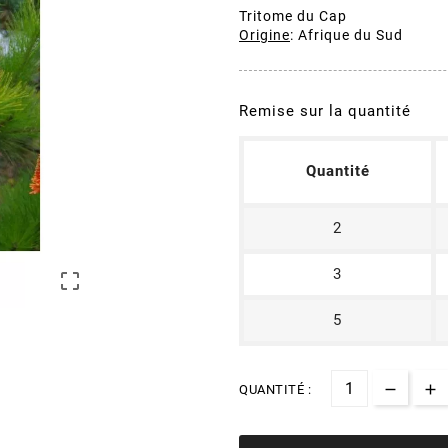
Tritome du Cap
Origine
: Afrique du Sud
Remise sur la quantité
Quantité
2
3

5
QUANTITÉ :