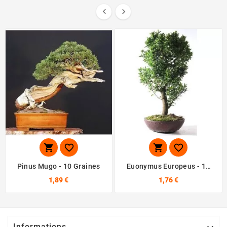






Pinus Mugo - 10 Graines
Euonymus Europeus - 10
Graines
1,89 €
1,76 €
Informations