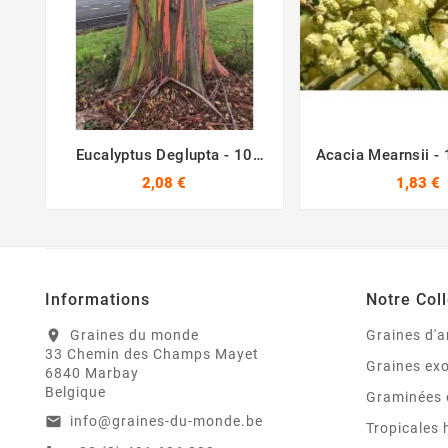
Eucalyptus Deglupta - 10
Acacia Mearnsii - 





Graines
2,08 €
1,83 €
Informations
Notre Coll
Graines du monde
Graines d'a
location_on
33 Chemin des Champs Mayet
Graines ex
6840 Marbay
Belgique
Graminées 
info@graines-du-monde.be
email
Tropicales