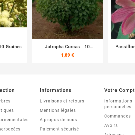
10 Graines
Jatropha Curcas - 10
Passiflo





Graines
1,89 €
ection
Informations
Votre Compt
rbres
Livraisons et retours
Informations
personnelles
otiques
Mentions légales
Commandes
ornementales
A propos de nous
Avoirs
 herbacées
Paiement sécurisé
Adresses