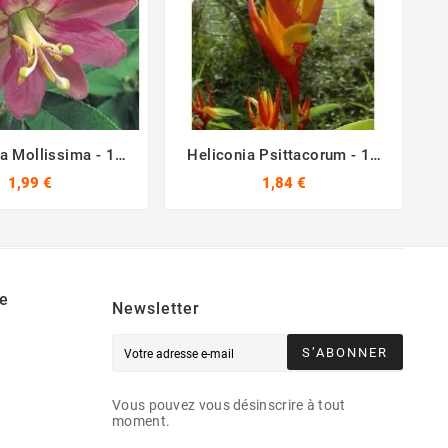
ra Mollissima - 10
Heliconia Psittacorum - 10





Graines
Graines
1,99 €
1,84 €
e
Newsletter
S’ABONNER
Vous pouvez vous désinscrire à tout
moment.