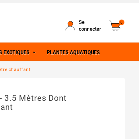
Se
0
connecter
S EXOTIQUES
PLANTES AQUATIQUES
ètre chauffant
- 3.5 Mètres Dont
fant