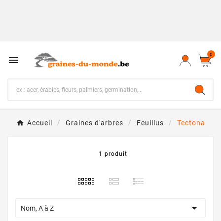
0

Accueil
Graines d'arbres
Feuillus
Tectona
1 produit

Nom, A à Z