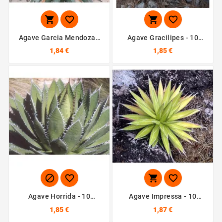




Agave Garcia Mendoza -
Agave Gracilipes - 10
10 Graines
Graines
1,84 €
1,85 €




Agave Horrida - 10
Agave Impressa - 10
Graines
Graines
1,85 €
1,87 €