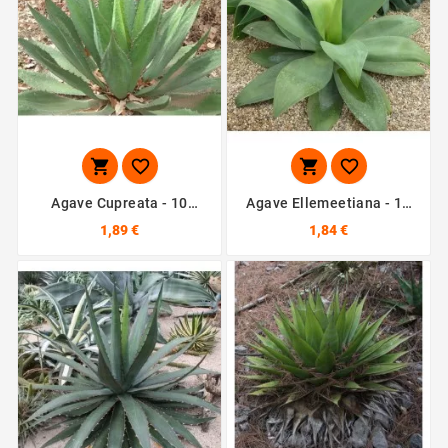




Agave Cupreata - 10
Agave Ellemeetiana - 10
Graines
Graines
1,89 €
1,84 €