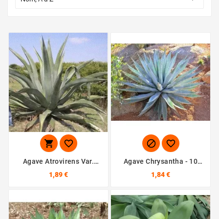




Agave Atrovirens Var.
Agave Chrysantha - 10
Mirabilis - 10 Graines
Graines
1,89 €
1,84 €