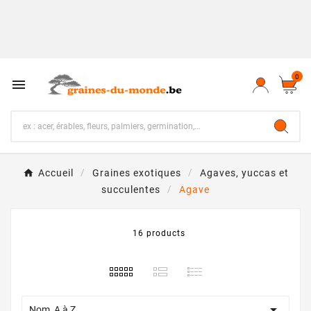
0

Accueil
Graines exotiques
Agaves, yuccas et
succulentes
Agave
16 products

Nom, A à Z