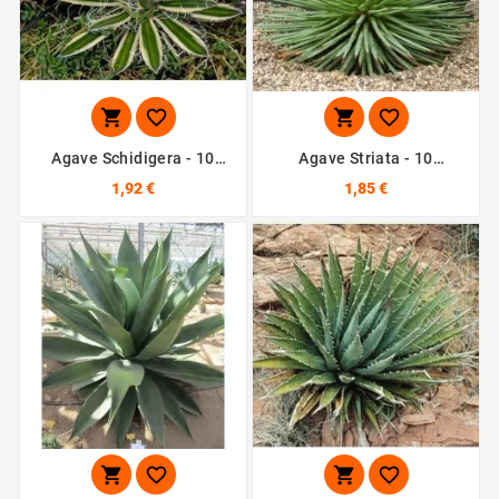




Agave Schidigera - 10
Agave Striata - 10
Graines
Graines
1,92 €
1,85 €



