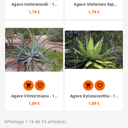
Agave Underwoodii - 10
Agave Utahensis Ssp
Graines
Kaibabensis - 10 Graines
1,79 €
1,79 €




Agave Vilmoriniana - 10
Agave Xylonacantha - 10
Graines
Graines
1,89 €
1,89 €
Affichage 1-16 de 16 article(s)