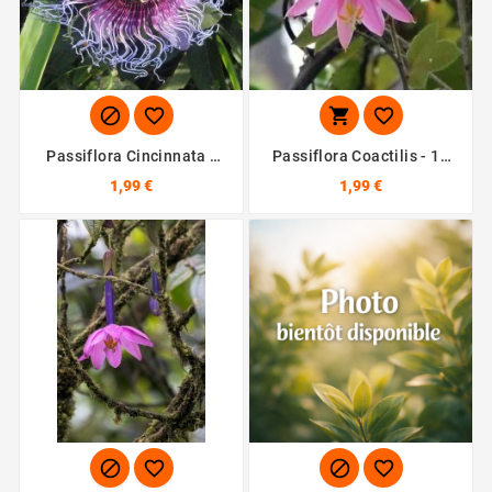




Passiflora Cincinnata -
Passiflora Coactilis - 10
10 Graines
Graines
1,99 €
1,99 €



