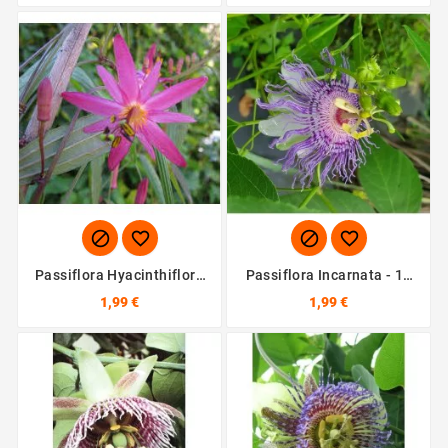




Passiflora Hyacinthiflora
Passiflora Incarnata - 10
- 10 Graines
Graines
1,99 €
1,99 €