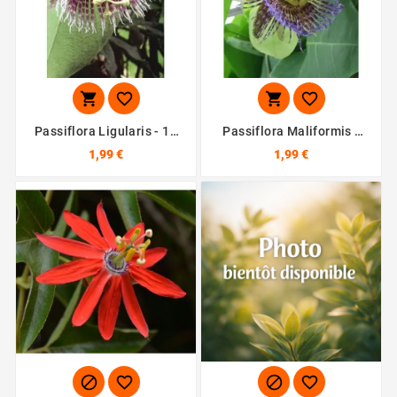




Passiflora Ligularis - 10
Passiflora Maliformis -
Graines
10 Graines
1,99 €
1,99 €



