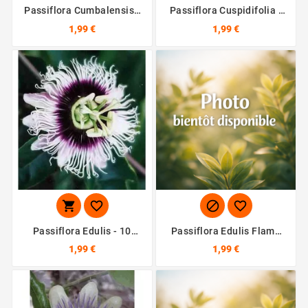
Passiflora Cumbalensis -
Passiflora Cuspidifolia -
10 Graines
10 Graines
1,99 €
1,99 €




Passiflora Edulis - 10
Passiflora Edulis Flame
Graines
Ruby - 10 Graines
1,99 €
1,99 €