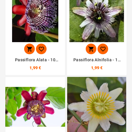




Passiflora Alata - 10
Passiflora Alnifolia - 10
Graines
Graines
1,99 €
1,99 €