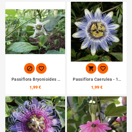




Passiflora Bryonioides -
Passiflora Caerulea - 10
10 Graines
Graines
1,99 €
1,99 €