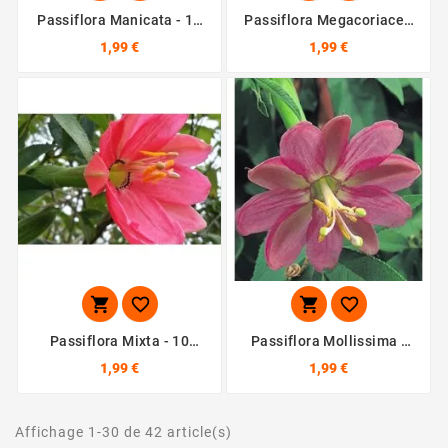
Passiflora Manicata - 10
Passiflora Megacoriacea
Graines
- 10 Graines
1,99 €
1,99 €




Passiflora Mixta - 10
Passiflora Mollissima -
Graines
10 Graines
1,99 €
1,99 €
Affichage 1-30 de 42 article(s)