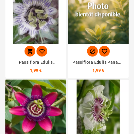




Passiflora Edulis
Passiflora Edulis Panama
Flavicarpa - 10 Graines
Gold - 10 Graines
1,99 €
1,99 €