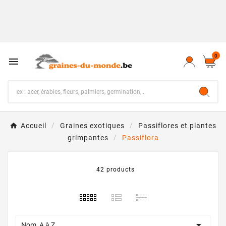
0

Accueil
Graines exotiques
Passiflores et plantes
grimpantes
Passiflora
42 products

Nom, A à Z