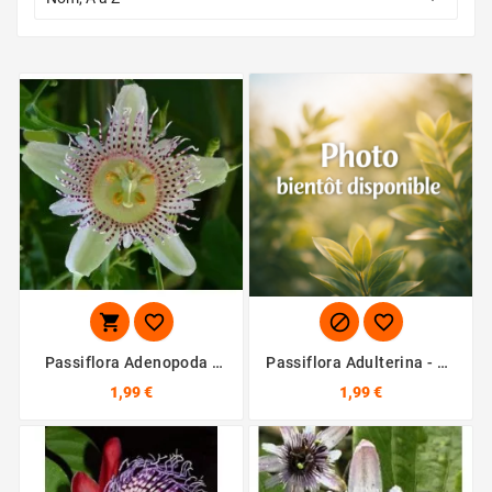




Passiflora Adenopoda -
Passiflora Adulterina - 10
10 Graines
Graines
1,99 €
1,99 €