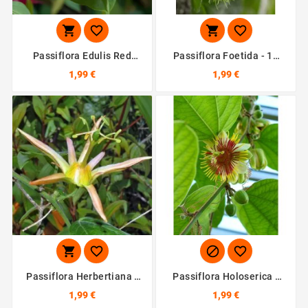




Passiflora Edulis Red
Passiflora Foetida - 10
Flamenco - 10 Graines
Graines
1,99 €
1,99 €




Passiflora Herbertiana -
Passiflora Holoserica -
10 Graines
10 Graines
1,99 €
1,99 €