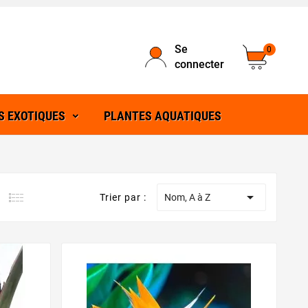
Se
0
connecter
S EXOTIQUES
PLANTES AQUATIQUES

Trier par :
Nom, A à Z