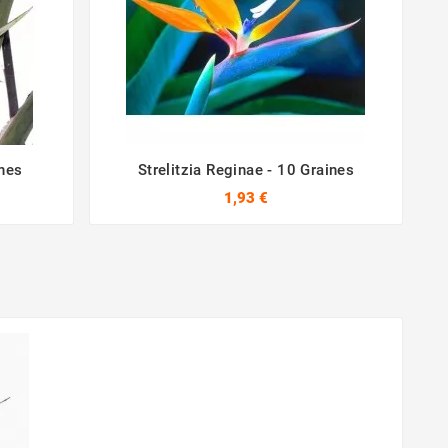
ines
Strelitzia Reginae - 10 Graines



1,93 €