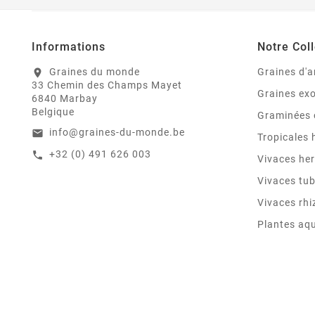
Informations
Notre Coll
Graines du monde
Graines d'a
location_on
33 Chemin des Champs Mayet
Graines ex
6840 Marbay
Belgique
Graminées 
info@graines-du-monde.be
email
Tropicales
+32 (0) 491 626 003
call
Vivaces he
Vivaces tu
Vivaces rh
Plantes aq