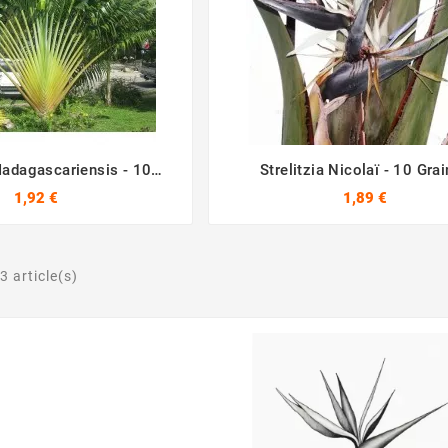
adagascariensis - 10
Strelitzia Nicolaï - 10 Gra






Graines
1,92 €
1,89 €
3 article(s)