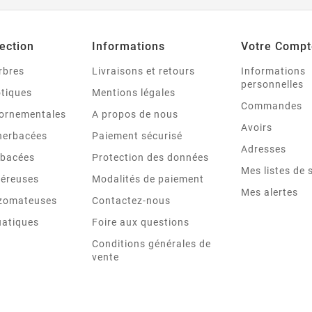
ection
Informations
Votre Compt
rbres
Livraisons et retours
Informations
personnelles
otiques
Mentions légales
Commandes
ornementales
A propos de nous
Avoirs
 herbacées
Paiement sécurisé
Adresses
rbacées
Protection des données
Mes listes de 
béreuses
Modalités de paiement
Mes alertes
izomateuses
Contactez-nous
uatiques
Foire aux questions
Conditions générales de
vente