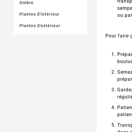
transp
Ombre
semper
Plantes d'intérieur
ou pa
Plantes d'extérieur
Pour faire
Prépar
boutur
Semez 
prépar
Gardez
réguli
Patie
patien
Transp