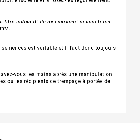
roit ensoleillé et arrosez-les régulièrement.
itre indicatif; ils ne sauraient ni constituer
tats.
et semences est variable et il faut donc toujours
, lavez-vous les mains après une manipulation
nes ou les récipients de trempage à portée de
e