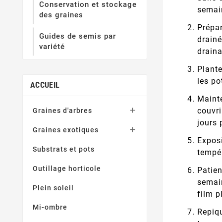
Conservation et stockage
semain
des graines
Prépar
Guides de semis par
drainé
variété
drain
Plante
les po
ACCUEIL
Mainte

couvri
Graines d'arbres
jours 

Graines exotiques
Exposi
Substrats et pots
tempér
Outillage horticole
Patien
semain
Plein soleil
film p
Mi-ombre
Repiqu