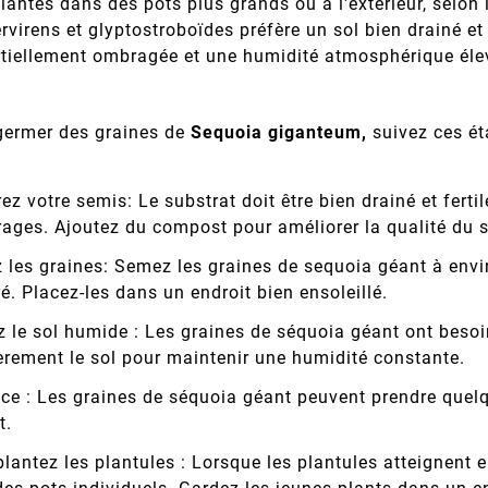
lantés dans des pots plus grands ou à l'extérieur, selon
virens et glyptostroboïdes préfère un sol bien drainé et
rtiellement ombragée et une humidité atmosphérique éle
 germer des graines de
Sequoia giganteum,
suivez ces ét
ez votre semis: Le substrat doit être bien drainé et ferti
ages. Ajoutez du compost pour améliorer la qualité du s
les graines: Semez les graines de sequoia géant à envi
é. Placez-les dans un endroit bien ensoleillé.
 le sol humide : Les graines de séquoia géant ont beso
èrement le sol pour maintenir une humidité constante.
nce : Les graines de séquoia géant peuvent prendre que
t.
lantez les plantules : Lorsque les plantules atteignent 