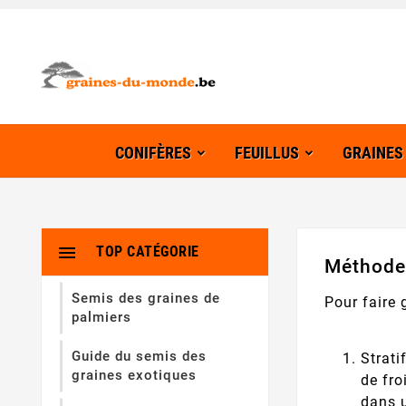
CONIFÈRES
FEUILLUS
GRAINES

TOP CATÉGORIE
Méthode
Semis des graines de
Pour faire
palmiers
Guide du semis des
Strati
graines exotiques
de fro
dans u