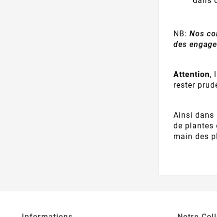
dans d
NB:
Nos con
des engage
Attention
,
rester prud
Ainsi dans
de plantes 
main des pl
Informations
Notre Coll