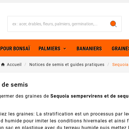
 POUR BONSAÏ
PALMIERS
BANANIERS
GRAINE
Accueil
Notices de semis et guides pratiques
Sequoia
 de semis
 germer des graines de
Sequoia sempervirens et de sequ
fiez les graines: La stratification est un processus par 
id humide pour imiter les conditions hivernales et ainsi 
n sac en plastique avec du terreau humide puis mettez l