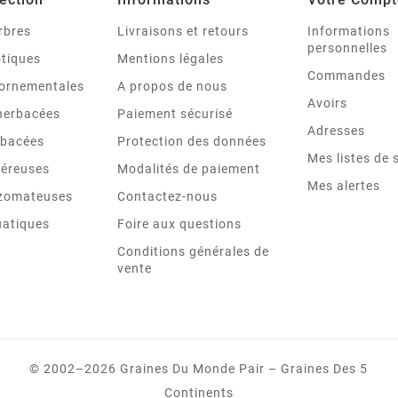
rbres
Livraisons et retours
Informations
personnelles
otiques
Mentions légales
Commandes
ornementales
A propos de nous
Avoirs
 herbacées
Paiement sécurisé
Adresses
rbacées
Protection des données
Mes listes de 
béreuses
Modalités de paiement
Mes alertes
izomateuses
Contactez-nous
uatiques
Foire aux questions
Conditions générales de
vente
© 2002–2026 Graines Du Monde Pair – Graines Des 5
Continents