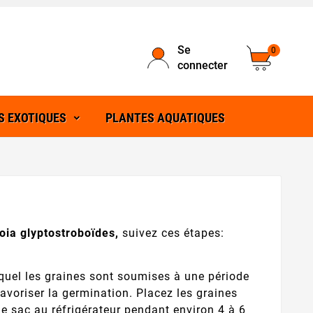
Se
0
connecter
S EXOTIQUES
PLANTES AQUATIQUES
oia glyptostroboïdes,
suivez ces étapes:
lequel les graines sont soumises à une période
favoriser la germination. Placez les graines
e sac au réfrigérateur pendant environ 4 à 6