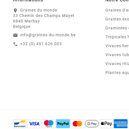
Graines du monde
Graines d'a
location_on
33 Chemin des Champs Mayet
Graines ex
6840 Marbay
Belgique
Graminées 
info@graines-du-monde.be
email
Tropicales
+32 (0) 491 626 003
call
Vivaces he
Vivaces tu
Vivaces rh
Plantes aq