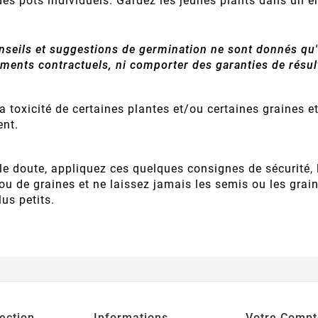
es pots individuels. Gardez les jeunes plants dans un end
seils et suggestions de germination ne sont donnés qu'à t
ments contractuels, ni comporter des garanties de résul
 la toxicité de certaines plantes et/ou certaines graines 
ent.
 le doute, appliquez ces quelques consignes de sécurité
ou de graines et ne laissez jamais les semis ou les grai
us petits.
ection
Informations
Votre Compt