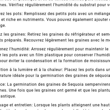
es. Vérifiez régulièrement l'humidité du substrat pour v
ez les pots: Remplissez des petits pots avec un mélange 
 et riche en nutriments. Vous pouvez également ajouter d
age.
z les graines: Retirez les graines du réfrigérateur et s
ts préparés. Recouvrez légèrement les graines avec le m
nez l'humidité: Arrosez régulièrement pour maintenir l
r les pots avec un film plastique pour conserver l'humid
pour éviter la condensation et la formation de moisissur
tion à la lumière et à la chaleur: Placez les pots dans u
ature idéale pour la germination des graines de séquoia
ce: La germination des graines de Sequoia sempervirens 
es. Une fois que les graines ont germé et que les plantul
lastique.
age et entretien: Lorsque les plants atteignent une haut