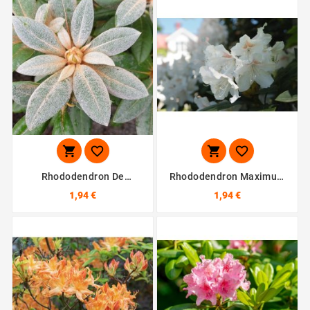




Rhododendron De
Rhododendron Maximum
Malabar - 10 Graines
- 10 Graines
1,94 €
1,94 €