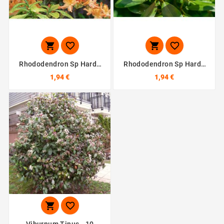




Rhododendron Sp Hardy
Rhododendron Sp Hardy
Deciduous Mix - 10
Evergreen Mix - 10
1,94 €
1,94 €
Graines
Graines

