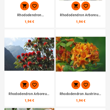




Rhododendron
Rhododendron Arboreum
Arborescens - 10 Graines
- 10 Graines
1,94 €
1,94 €




Rhododendron Arboreum
Rhododendron Austrinum
Wild - 10 Graines
- 10 Graines
1,94 €
1,94 €