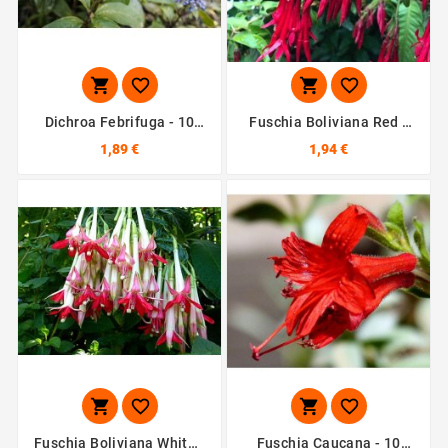




Dichroa Febrifuga - 10
Fuschia Boliviana Red -
Graines
10 Graines
1,89 €
1,94 €




Fuschia Boliviana White -
Fuschia Caucana - 10