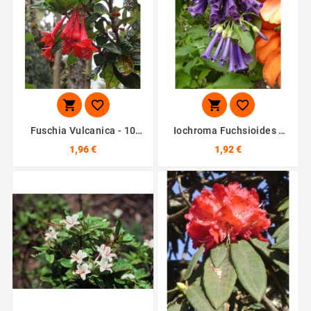




Fuschia Vulcanica - 10
Iochroma Fuchsioides -
Graines
10 Graines
1,96 €
1,92 €