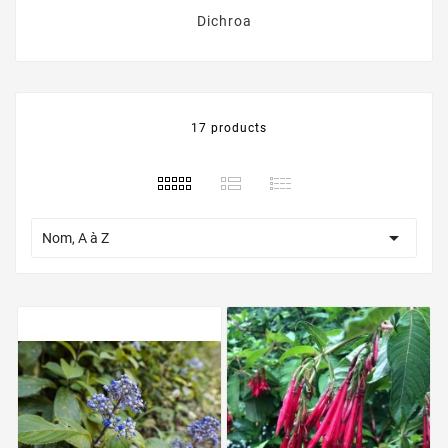
Dichroa
17 products

Nom, A à Z