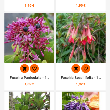
10 Graines
Graines
1,95 €
1,90 €




Fuschia Paniculata - 10
Fuschia Sessilifolia - 10
Graines
Graines
1,89 €
1,92 €