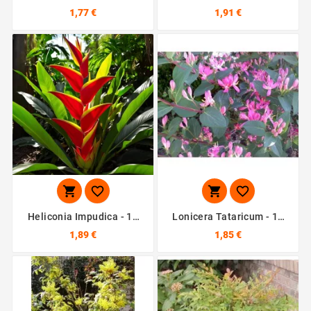
Graines
Graines
1,77 €
1,91 €




Heliconia Impudica - 10
Lonicera Tataricum - 10
Graines
Graines
1,89 €
1,85 €