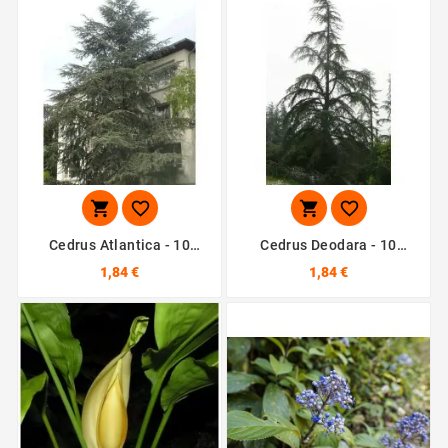




Cedrus Atlantica - 10
Cedrus Deodara - 10
Graines
Graines
1,84 €
1,84 €