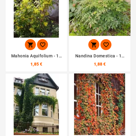




Mahonia Aquifolium - 10
Nandina Domestica - 10
Graines
Graines
1,85 €
1,88 €