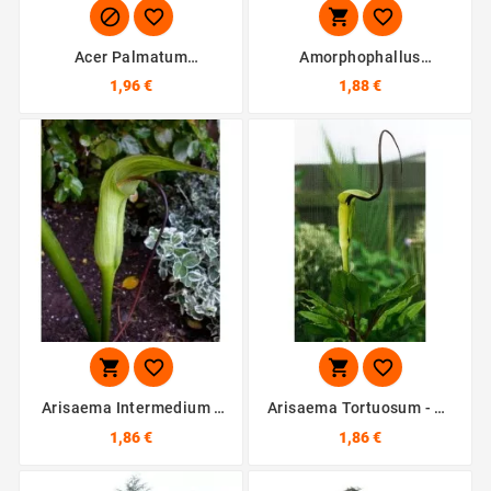




Acer Palmatum
Amorphophallus
Atropurpureum - 10
Tenuistylis - 10 Graines
1,96 €
1,88 €
Graines




Arisaema Intermedium -
Arisaema Tortuosum - 10
10 Graines
Graines
1,86 €
1,86 €