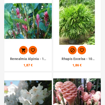




Renealmia Alpinia - 10
Rhapis Excelsa - 10
Graines
Graines
1,87 €
1,86 €