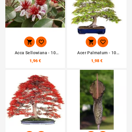




Acca Sellowiana - 10
Acer Palmatum - 10
Graines
Graines
1,96 €
1,98 €