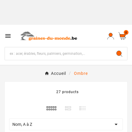
0

Accueil
Ombre
27 products

Nom, A à Z