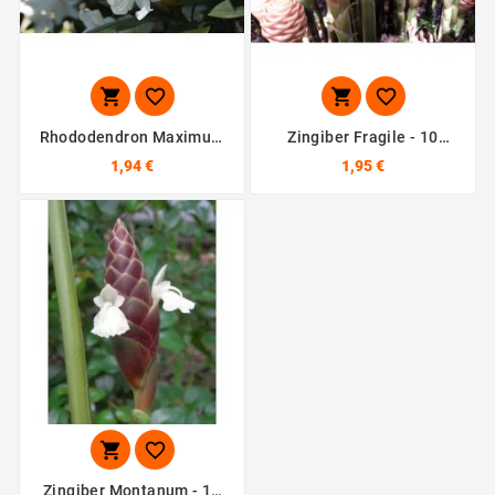




Rhododendron Maximum
Zingiber Fragile - 10
- 10 Graines
Graines
1,94 €
1,95 €


Zingiber Montanum - 10