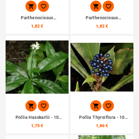




Parthenocissus
Parthenocissus
Quinquefolia - 10 Graines
Tricuspidata - 10 Graines
1,82 €
1,82 €




Pollia Hasskarlii - 10
Pollia Thyrsiflora - 10
Graines
Graines
1,75 €
1,86 €