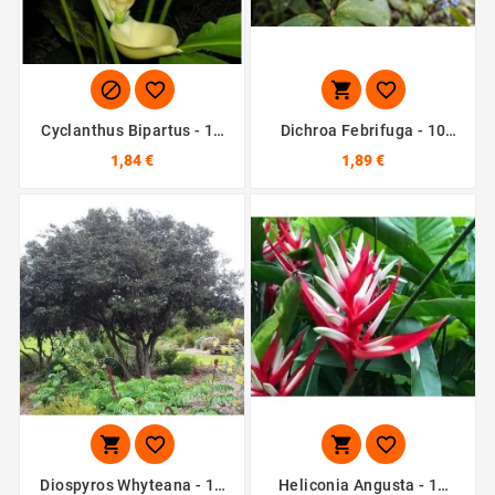




Cyclanthus Bipartus - 10
Dichroa Febrifuga - 10
Graines
Graines
1,84 €
1,89 €




Diospyros Whyteana - 10
Heliconia Angusta - 10